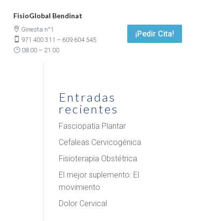
FisioGlobal Bendinat

Ginesta n°1
¡Pedir Cita!

971 400 311
–
609 604 545
}
08:00 – 21:00
Entradas
recientes
Fasciopatía Plantar
Cefaleas Cervicogénica
l
Fisioterapia Obstétrica
El mejor suplemento: El
movimiento
Dolor Cervical