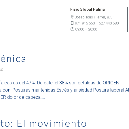
FisioGlobal Palma

Josep Tous i Ferrer, 8, 3º

971 915 660
–
627 440 580
}
09:00 – 20:00
génica
co
aleas es del 47%. De este, el 38% son cefaleas de ORIGEN
a con: Posturas mantenidas Estrés y ansiedad Postura laboral A
ER dolor de cabeza....
to: El movimiento