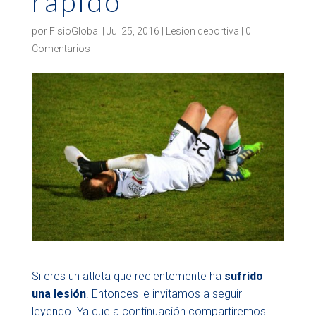
rápido
por
FisioGlobal
|
Jul 25, 2016
|
Lesion deportiva
|
0
Comentarios
Si eres un atleta que recientemente ha
sufrido
una lesión
. Entonces le invitamos a seguir
leyendo. Ya que a continuación compartiremos